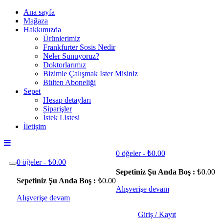
Ana sayfa
Mağaza
Hakkımızda
Ürünlerimiz
Frankfurter Sosis Nedir
Neler Sunuyoruz?
Doktorlarımız
Bizimle Çalışmak İster Misiniz
Bülten Aboneliği
Sepet
Hesap detayları
Siparişler
İstek Listesi
İletişim
0 öğeler -
₺
0.00
0 öğeler -
₺
0.00
Sepetiniz Şu Anda Boş :
₺
0.00
Sepetiniz Şu Anda Boş :
₺
0.00
Alışverişe devam
Alışverişe devam
Giriş / Kayıt