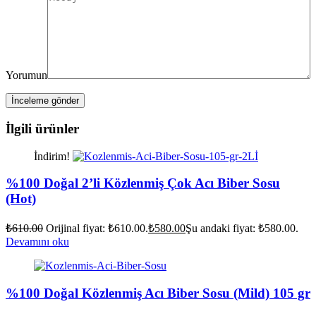
Yorumun
İlgili ürünler
İndirim!
%100 Doğal 2’li Közlenmiş Çok Acı Biber Sosu
(Hot)
₺
610.00
Orijinal fiyat: ₺610.00.
₺
580.00
Şu andaki fiyat: ₺580.00.
Devamını oku
%100 Doğal Közlenmiş Acı Biber Sosu (Mild) 105 gr