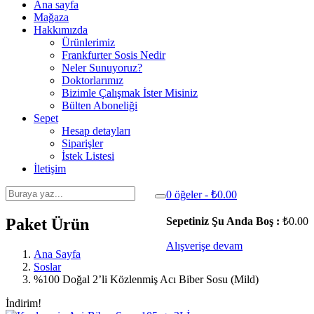
Ana sayfa
Mağaza
Hakkımızda
Ürünlerimiz
Frankfurter Sosis Nedir
Neler Sunuyoruz?
Doktorlarımız
Bizimle Çalışmak İster Misiniz
Bülten Aboneliği
Sepet
Hesap detayları
Siparişler
İstek Listesi
İletişim
0 öğeler -
₺
0.00
Paket Ürün
Sepetiniz Şu Anda Boş :
₺
0.00
Alışverişe devam
Ana Sayfa
Soslar
%100 Doğal 2’li Közlenmiş Acı Biber Sosu (Mild)
İndirim!