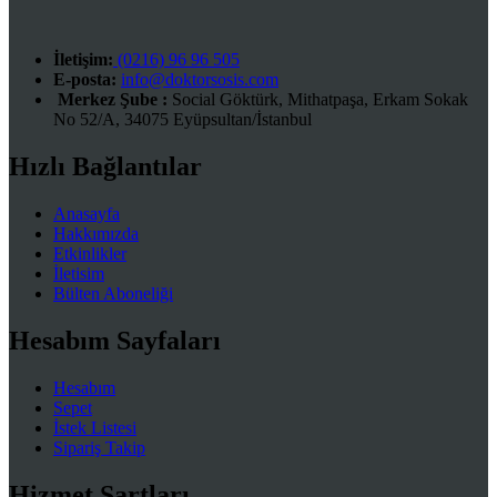
İletişim:
(0216) 96 96 505
E-posta:
info@doktorsosis.com
Merkez Şube :
Social Göktürk, Mithatpaşa, Erkam Sokak
No 52/A, 34075 Eyüpsultan/İstanbul
Hızlı Bağlantılar
Anasayfa
Hakkımızda
Etkinlikler
İletisim
Bülten Aboneliği
Hesabım Sayfaları
Hesabım
Sepet
İstek Listesi
Sipariş Takip
Hizmet Şartları