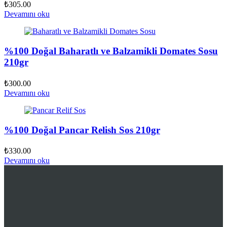
₺
305.00
Devamını oku
%100 Doğal Baharatlı ve Balzamikli Domates Sosu
210gr
₺
300.00
Devamını oku
%100 Doğal Pancar Relish Sos 210gr
₺
330.00
Devamını oku