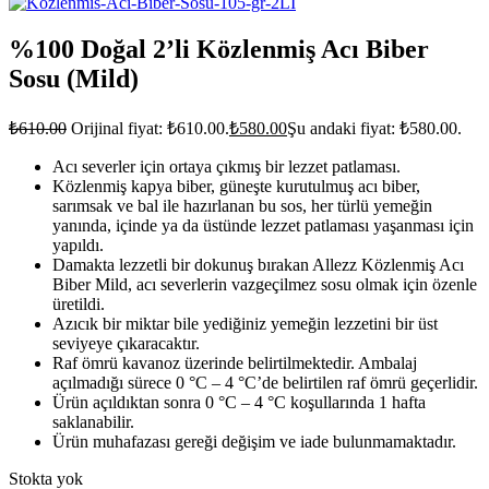
%100 Doğal 2’li Közlenmiş Acı Biber
Sosu (Mild)
₺
610.00
Orijinal fiyat: ₺610.00.
₺
580.00
Şu andaki fiyat: ₺580.00.
Acı severler için ortaya çıkmış bir lezzet patlaması.
Közlenmiş kapya biber, güneşte kurutulmuş acı biber,
sarımsak ve bal ile hazırlanan bu sos, her türlü yemeğin
yanında, içinde ya da üstünde lezzet patlaması yaşanması için
yapıldı.
Damakta lezzetli bir dokunuş bırakan Allezz Közlenmiş Acı
Biber Mild, acı severlerin vazgeçilmez sosu olmak için özenle
üretildi.
Azıcık bir miktar bile yediğiniz yemeğin lezzetini bir üst
seviyeye çıkaracaktır.
Raf ömrü kavanoz üzerinde belirtilmektedir. Ambalaj
açılmadığı sürece 0 °C – 4 °C’de belirtilen raf ömrü geçerlidir.
Ürün açıldıktan sonra 0 °C – 4 °C koşullarında 1 hafta
saklanabilir.
Ürün muhafazası gereği değişim ve iade bulunmamaktadır.
Stokta yok