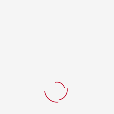
açılmadığı sürece 0 °
Ürün açıldıktan sonr
saklanabilir.
Ürün muhafazası ger
Stokta yok
Kategoriler:
Soslar
t Seçenekleri
.
İLGILI ÜRÜNLER