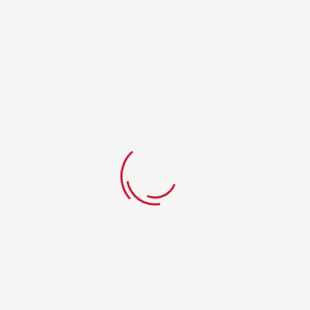
Taksit Seçenekleri
Allezz marka %100 doğal ve katkısız
üründür.
İLGILI ÜRÜNLER
%100 DOĞAL İSTIRIDYE MANTARI TURŞUSU 210GR
%100 DOĞAL KÖZLENMIŞ ÇOK ACI BIBER SOSU (HOT) 105 GR
₺
315.00
₺
305.00
DEVAMINI OKU
DEVAMINI OKU
İndirim!
%100 DOĞAL 3’LÜ KÖZLENMIŞ ACI BIBER SOSU (MILD)