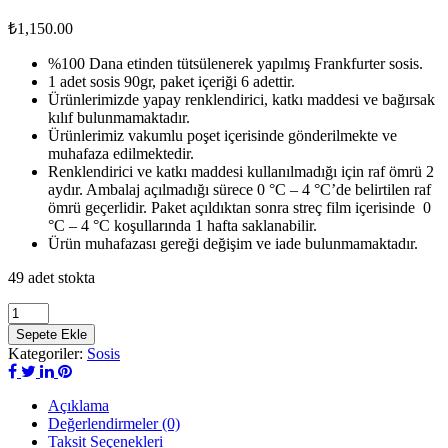
₺
1,150.00
%100 Dana etinden tütsülenerek yapılmış Frankfurter sosis.
1 adet sosis 90gr, paket içeriği 6 adettir.
Ürünlerimizde yapay renklendirici, katkı maddesi ve bağırsak
kılıf bulunmamaktadır.
Ürünlerimiz vakumlu poşet içerisinde gönderilmekte ve
muhafaza edilmektedir.
Renklendirici ve katkı maddesi kullanılmadığı için raf ömrü 2
aydır. Ambalaj açılmadığı sürece 0 °C – 4 °C’de belirtilen raf
ömrü geçerlidir. Paket açıldıktan sonra streç film içerisinde 0
°C – 4 °C koşullarında 1 hafta saklanabilir.
Ürün muhafazası gereği değişim ve iade bulunmamaktadır.
49 adet stokta
Acılı
Frankfurter
Sepete Ekle
Sosis
Kategoriler:
Sosis
90gr
adet
Açıklama
Değerlendirmeler (0)
Taksit Seçenekleri