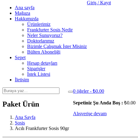
Giriş / Kayıt
Ana sayfa
Mağaza
Hakkımızda
Ürünlerimiz
Frankfurter Sosis Nedir
Neler Sunuyoruz?
Doktorlarımız
Bizimle Çalışmak İster Misiniz
Bülten Aboneliği
Sepet
Hesap detayları
Siparişler
İstek Listesi
İletişim
0 öğeler -
₺
0.00
Paket Ürün
Sepetiniz Şu Anda Boş :
₺
0.00
Alışverişe devam
Ana Sayfa
Sosis
Acılı Frankfurter Sosis 90gr