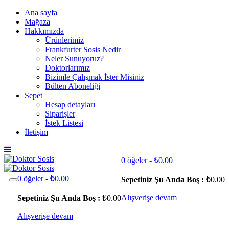
Ana sayfa
Mağaza
Hakkımızda
Ürünlerimiz
Frankfurter Sosis Nedir
Neler Sunuyoruz?
Doktorlarımız
Bizimle Çalışmak İster Misiniz
Bülten Aboneliği
Sepet
Hesap detayları
Siparişler
İstek Listesi
İletişim
0 öğeler -
₺
0.00
0 öğeler -
₺
0.00
Sepetiniz Şu Anda Boş :
₺
0.00
Alışverişe devam
Sepetiniz Şu Anda Boş :
₺
0.00
Alışverişe devam