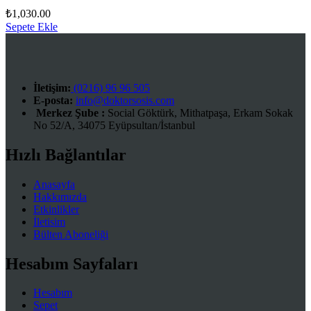
₺
1,030.00
Sepete Ekle
İletişim:
(0216) 96 96 505
E-posta:
info@doktorsosis.com
Merkez Şube :
Social Göktürk, Mithatpaşa, Erkam Sokak
No 52/A, 34075 Eyüpsultan/İstanbul
Hızlı Bağlantılar
Anasayfa
Hakkımızda
Etkinlikler
İletisim
Bülten Aboneliği
Hesabım Sayfaları
Hesabım
Sepet