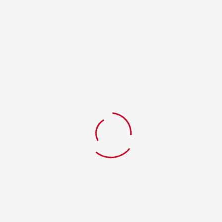
Stokta yok
Kategoriler:
Sosis
t Seçenekleri
rici, katkı maddesi ve bağırsak kılıf bulunmayan 90gr Frank
İLGILI ÜRÜNLER
ACILI FRANKFURTER SOSIS 90GR
₺
1,150.00
₺
1,100.00