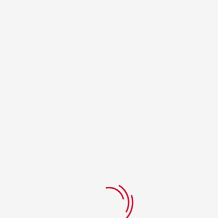
Daha sonraki yorumlarımda kullanılması için adım, e-
posta adresim ve site adresim bu tarayıcıya
kaydedilsin.